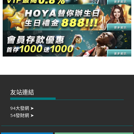
友站連結
94大發網 ➤
54發財網 ➤