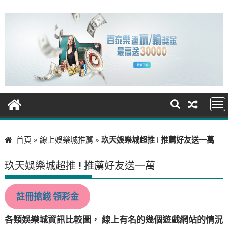
S
k
i
p
t
o
c
o
n
t
e
首頁
»
線上娛樂城推薦
»
玖天娛樂城超推 ! 推薦好友送一萬
n
t
玖天娛樂城超推 ! 推薦好友送一萬
註冊搶錢 領彩金
各類娛樂城資訊比較圖， 線上有名的幾個遊戲網站的情況